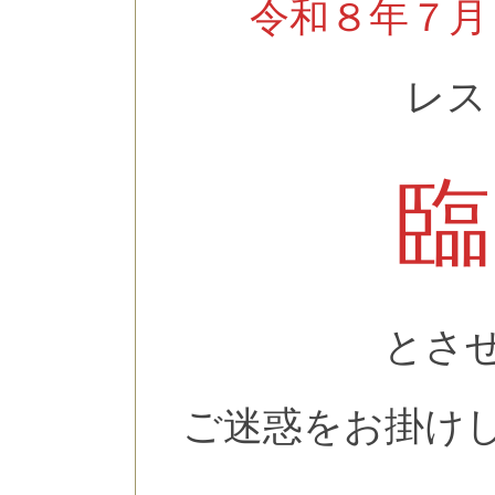
令和８年７月
レス
臨
とさ
ご迷惑をお掛け