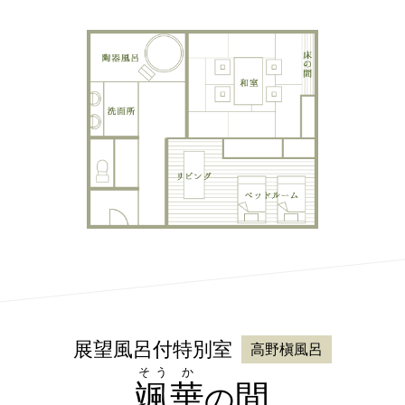
展望風呂付特別室
高野槇風呂
そう
か
颯
華
間
の