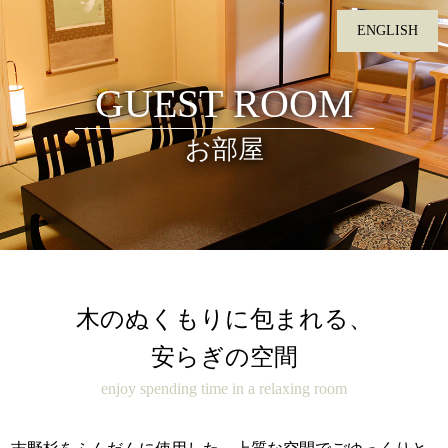
ENGLISH
GUEST
ROOM
MENU
お部屋
お料理
温泉
お部屋
木のぬくもりに包まれる、
館内施設
安らぎの空間
レストラン
enjoy spending time in a relaxing room
日帰り