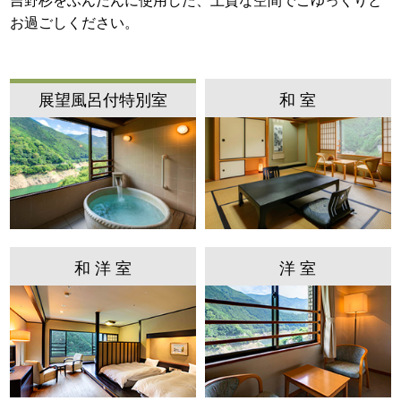
吉野杉をふんだんに使用した、上質な空間でごゆっくりと
周辺観光
お過ごしください。
アクセス
展望風呂付特別室
和 室
閉じる
和 洋 室
洋 室