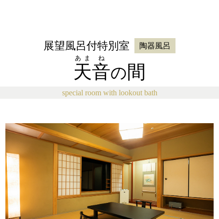
展望風呂付特別室
陶器風呂
あま
ね
天
音
間
の
special room with lookout bath