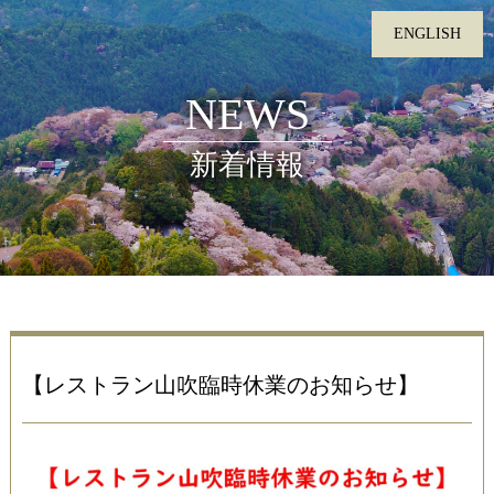
ENGLISH
NEWS
MENU
新着情報
お料理
温泉
お部屋
館内施設
【レストラン山吹臨時休業のお知らせ】
レストラン
日帰り